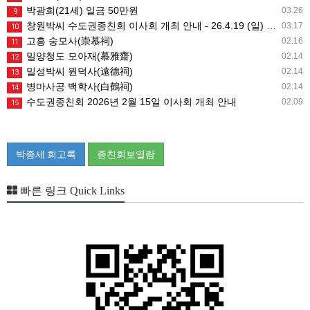
박광희(21세) 일금 50만원
03.26
9
창원박씨 수도권종친회 이사회 개최 안내 - 26.4.19 (일) 10시
03.17
10
고흥 숭모사(崇慕祠)
02.16
11
밀양청도 모아재(慕雅齋)
02.14
12
밀성박씨 원덕사(遠德祠)
02.14
13
병마사공 백학사(白鶴祠)
02.14
14
수도권종친회 2026년 2월 15일 이사회 개최 안내
02.09
15
박종세 회고록
종친회보열람
빠른 링크 Quick Links