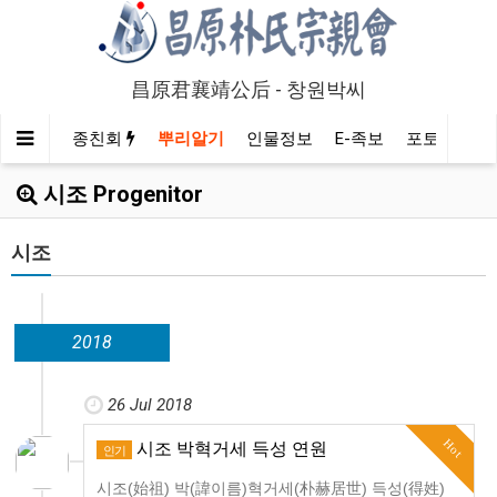
昌原君襄靖公后 - 창원박씨
종친회
뿌리알기
인물정보
E-족보
포토/영상
시조 Progenitor
시조
2018
26 Jul 2018
Hot
시조 박혁거세 득성 연원
인기
시조(始祖) 박(諱이름)혁거세(朴赫居世) 득성(得姓)