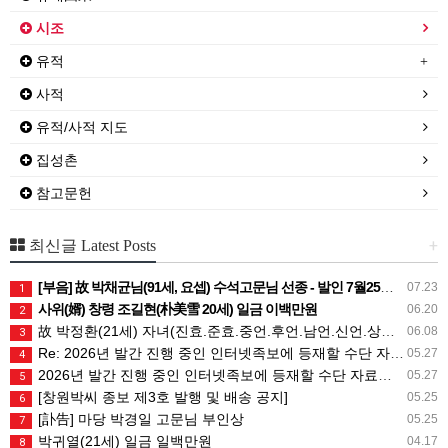
시조
유적
사적
유적/사적 지도
집성촌
참고문헌
+
최신글 Latest Posts
[부음] 故 박채균님(91세, 요셉) 수석고문님 선종 - 발인 7월25일 (토) 05시
07.23
1
사위(婿) 창령 조길현(朴美雪 20세) 일금 이백만원
06.20
2
故 박정환(21세) 자녀(진효.준효.중언.후언.남언.신언.상희) 일금 일백만원
06.08
3
Re: 2026년 발간 진행 중인 인터넷족보에 등재할 수단 자료는 무엇인가요?
05.27
4
2026년 발간 진행 중인 인터넷족보에 등재할 수단 자료는 무엇인가요?
05.27
5
[창원박씨 종보 제3호 발행 및 배송 공지]
05.25
6
[訃告] 마당 박경일 고문님 부인상
05.25
7
박귀열(21세) 일금 일백만원
04.17
8