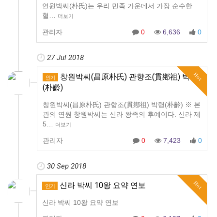
연원​박씨(朴氏)는 우리 민족 가운데서 가장 순수한
혈…
더보기
관리자
0
6,636
0
27 Jul 2018
Hot
창원박씨(昌原朴氏) 관향조(貫鄕祖) 박령
인기
(朴齡)
창원박씨(昌原朴氏) 관향조(貫鄕祖) 박령(朴齡) ※ 본
관의 연원 창원박씨는 신라 왕족의 후예이다. 신라 제
5…
더보기
관리자
0
7,423
0
30 Sep 2018
Hot
신라 박씨 10왕 요약 연보
인기
신라 박씨 10왕 요약 연보