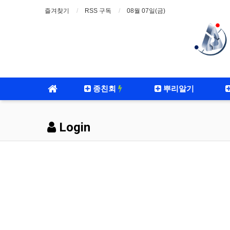
즐겨찾기
RSS 구독
08월 07일(금)
종친회
뿌리알기
Login