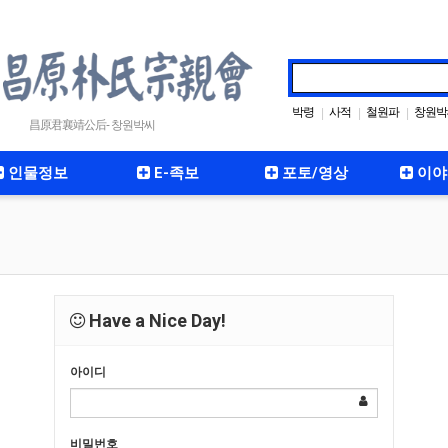
박령
사적
철원파
창원박
|
|
|
昌原君襄靖公后- 창원박씨
인물정보
E-족보
포토/영상
이야
Have a Nice Day!
아이디
비밀번호