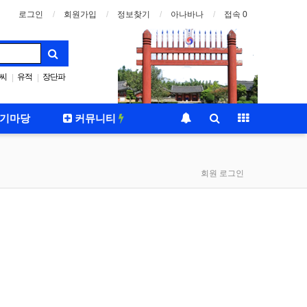
로그인
회원가입
정보찾기
아나바나
접속 0
씨
유적
장단파
|
|
기마당
커뮤니티
회원 로그인