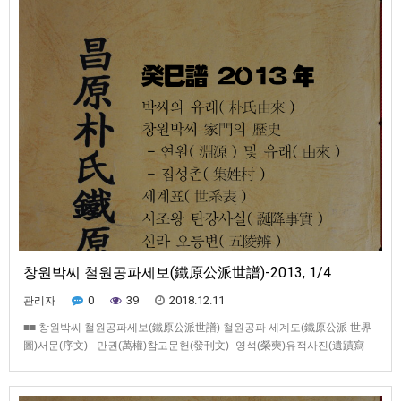
창원박씨 철원공파세보(鐵原公派世譜)-2013, 1/4
0
39
2018.12.11
관리자
■■ 창원박씨 철원공파세보(鐵原公派世譜) 철원공파 세계도(鐵原公派 世界
圖)서문(序文) - 만권(萬權)참고문헌(發刊文) -영석(榮奭)유적사진(遺蹟寫
眞)항렬도(行列圖)묘위.사당.산도(墓位.祀堂.山圖)