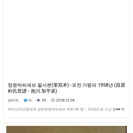
창원박씨세보 필사본(筆寫本) -포천.가평파 1958년 (昌原
朴氏世譜 - 抱川.加平派)
0
55
2018.12.04
관리자
박씨신라선원세계 상편창원박씨세보 하편 (휘 령 ~ 23세)으로 구성 됨■■ 특
징昌原朴氏世譜(필사본)- 抱川.加平派 光武10年(高宗43年) 1906年 초간후
6.25 사변 이후 1958년 4월 재간한 세보[박씨신라선원세계 상편]- 숭덕전 위
토.전답 명세 기록 됨- 선원세계 각 왕별로 분류하여 세계를 기록- 휘鹷祖를
조선조에 密昌君으로 봉군된 것으로, 그리고 …