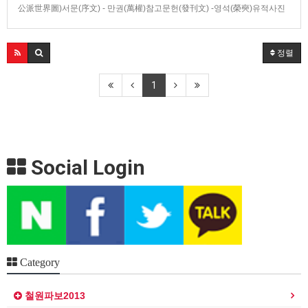
公派世界圖)서문(序文) - 만권(萬權)참고문헌(發刊文) -영석(榮奭)유적사진
(遺蹟寫眞)항렬도(行列圖)묘위.사당.산도(墓位.祀堂.山圖)박씨의 유래(朴氏
由來)창원박씨 家門의 歷史- 연원(淵源) 및 유래(由來)- 집성촌(集姓村)세계
표(世系表)시조왕 탄강사실(誕降事實)신라 오릉변(五陵辨)지마…
정렬
1
Social Login
Category
철원파보2013