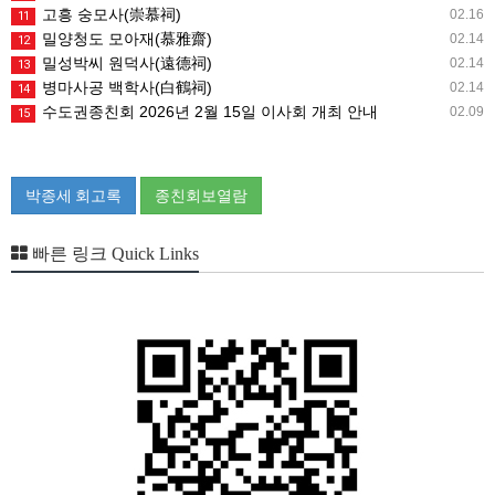
고흥 숭모사(崇慕祠)
02.16
11
밀양청도 모아재(慕雅齋)
02.14
12
밀성박씨 원덕사(遠德祠)
02.14
13
병마사공 백학사(白鶴祠)
02.14
14
수도권종친회 2026년 2월 15일 이사회 개최 안내
02.09
15
박종세 회고록
종친회보열람
빠른 링크 Quick Links