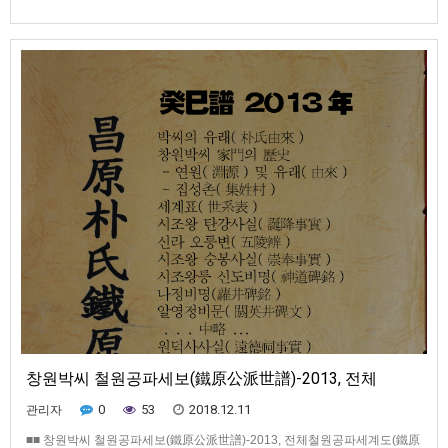
(祭禮)-행사절차(行祀節次)-제례축문(祭禮祝文)-기원조견표(紀元早見表)-발
행인.편집인.출판사
창원박씨 철원공파세보(鐵原公派世譜)-2013, 전체
0
53
2018.12.11
관리자
■■ 창원박씨 철원공파세보(鐵原公派世譜)-2013, 전체철원공파세계도(鐵原