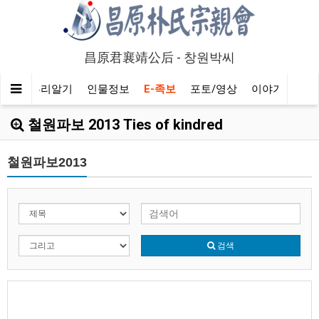
昌原君襄靖公后 - 창원박씨
회
뿌리알기
인물정보
E-족보
포토/영상
이야기마당
철원파보 2013 Ties of kindred
철원파보2013
검색