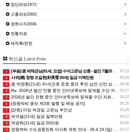
장단파보1972
고흥파보2003
경현사지2006
전통자료
세적록/문헌
+
최신글 Latest Posts
[부음] 故 박채균님(91세, 요셉) 수석고문님 선종 - 발인 7월25일 (토) 05시
07.23
1
사위(婿) 창령 조길현(朴美雪 20세) 일금 이백만원
06.20
2
故 박정환(21세) 자녀(진효.준효.중언.후언.남언.신언.상희) 일금 일백만원
06.08
3
Re: 2026년 발간 진행 중인 인터넷족보에 등재할 수단 자료는 무엇인가요?
05.27
4
2026년 발간 진행 중인 인터넷족보에 등재할 수단 자료는 무엇인가요?
05.27
5
[창원박씨 종보 제3호 발행 및 배송 공지]
05.25
6
[訃告] 마당 박경일 고문님 부인상
05.25
7
박귀열(21세) 일금 일백만원
04.17
8
박광희(21세) 일금 50만원
03.26
9
창원박씨 수도권종친회 이사회 개최 안내 - 26.4.19 (일) 10시
03.17
10