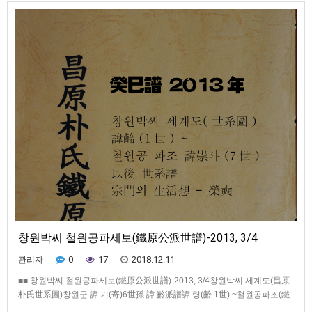
(神道碑銘)나정비명(蘿井碑銘)알영정비문(閼英井碑文). . . 中略 .…
창원박씨 철원공파세보(鐵原公派世譜)-2013, 3/4
0
17
2018.12.11
관리자
■■ 창원박씨 철원공파세보(鐵原公派世譜)-2013, 3/4창원박씨 세계도(昌原
朴氏世系圖)창원군 諱 기(寄)6世孫 諱 齡派譜諱 령(齡 1世) ~철원공파조(鐵
原公派祖) 諱 숭두(崇斗 7世) 以後 世系譜철원공파 종친회 임원명부(任員名