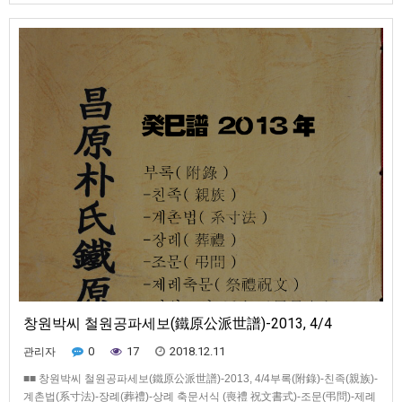
簿)철원공파 종친회(鐵原公派 宗親會 名單)종문의 생활상(宗門 生活想) - 영
석(榮奭)
창원박씨 철원공파세보(鐵原公派世譜)-2013, 4/4
0
17
2018.12.11
관리자
■■ 창원박씨 철원공파세보(鐵原公派世譜)-2013, 4/4부록(附錄)-친족(親族)-
계촌법(系寸法)-장례(葬禮)-상례 축문서식 (喪禮 祝文書式)-조문(弔問)-제례