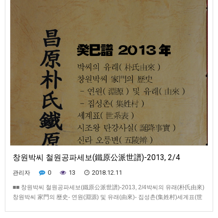
창원박씨 철원공파세보(鐵原公派世譜)-2013, 2/4
0
13
2018.12.11
관리자
■■ 창원박씨 철원공파세보(鐵原公派世譜)-2013, 2/4박씨의 유래(朴氏由來)
창원박씨 家門의 歷史- 연원(淵源) 및 유래(由來)- 집성촌(集姓村)세계표(世
系表)시조왕 탄강사실(誕降事實)신라 오릉변(五陵辨)지마일성3릉경애왕릉
변(祗摩逸聖3陵景哀王陵辨)시조왕 숭봉사실(崇奉事實)시조왕릉 신도비명