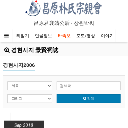
昌原君襄靖公后 - 창원박씨
회
뿌리알기
인물정보
E-족보
포토/영상
이야기마당
경현사지 景賢祠誌
경현사지2006
검색
Sep 2018