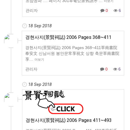
초암공파 .... 페이지 301草菴公派舊譜序 …
더보기
관리자
0
6
18 Sep 2018
경현사지(景賢祠誌) 2006 Pages 368~411
경현사지(景賢祠誌) 2006 Pages 368~411莘南書院
奉安文 신남서원 봉안문常享祝文 상향 축문莘南書院
享…
더보기
관리자
0
6
18 Sep 2018
경현사지(景賢祠誌) 2006 Pages 411~493