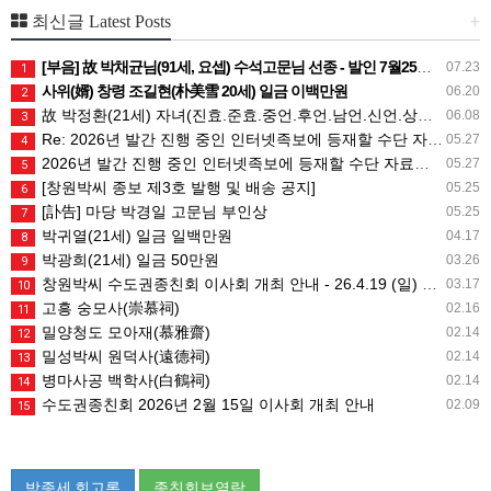
+
최신글 Latest Posts
[부음] 故 박채균님(91세, 요셉) 수석고문님 선종 - 발인 7월25일 (토) 05시
07.23
1
사위(婿) 창령 조길현(朴美雪 20세) 일금 이백만원
06.20
2
故 박정환(21세) 자녀(진효.준효.중언.후언.남언.신언.상희) 일금 일백만원
06.08
3
Re: 2026년 발간 진행 중인 인터넷족보에 등재할 수단 자료는 무엇인가요?
05.27
4
2026년 발간 진행 중인 인터넷족보에 등재할 수단 자료는 무엇인가요?
05.27
5
[창원박씨 종보 제3호 발행 및 배송 공지]
05.25
6
[訃告] 마당 박경일 고문님 부인상
05.25
7
박귀열(21세) 일금 일백만원
04.17
8
박광희(21세) 일금 50만원
03.26
9
창원박씨 수도권종친회 이사회 개최 안내 - 26.4.19 (일) 10시
03.17
10
고흥 숭모사(崇慕祠)
02.16
11
밀양청도 모아재(慕雅齋)
02.14
12
밀성박씨 원덕사(遠德祠)
02.14
13
병마사공 백학사(白鶴祠)
02.14
14
수도권종친회 2026년 2월 15일 이사회 개최 안내
02.09
15
박종세 회고록
종친회보열람