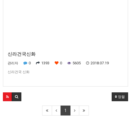
신라건국신화
0
1393
0
5605
2018.07.19
관리자
신라건국 신화
정렬
1