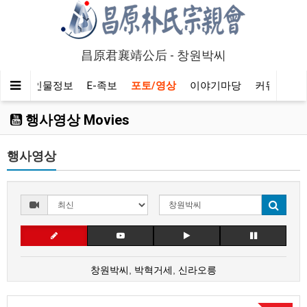
昌原君襄靖公后 - 창원박씨
알기
인물정보
E-족보
포토/영상
이야기마당
커뮤니티
행사영상 Movies
행사영상
창원박씨
,
박혁거세
,
신라오릉