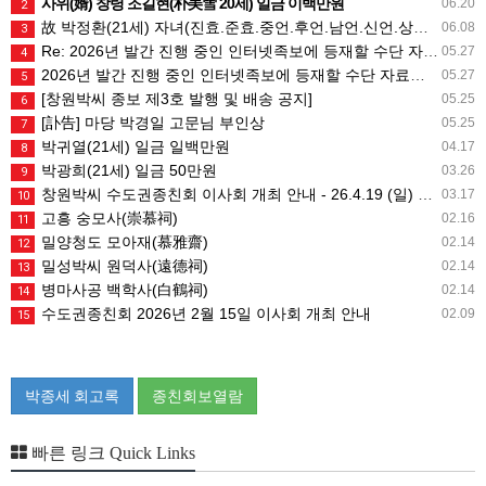
사위(婿) 창령 조길현(朴美雪 20세) 일금 이백만원
06.20
2
故 박정환(21세) 자녀(진효.준효.중언.후언.남언.신언.상희) 일금 일백만원
06.08
3
Re: 2026년 발간 진행 중인 인터넷족보에 등재할 수단 자료는 무엇인가요?
05.27
4
2026년 발간 진행 중인 인터넷족보에 등재할 수단 자료는 무엇인가요?
05.27
5
[창원박씨 종보 제3호 발행 및 배송 공지]
05.25
6
[訃告] 마당 박경일 고문님 부인상
05.25
7
박귀열(21세) 일금 일백만원
04.17
8
박광희(21세) 일금 50만원
03.26
9
창원박씨 수도권종친회 이사회 개최 안내 - 26.4.19 (일) 10시
03.17
10
고흥 숭모사(崇慕祠)
02.16
11
밀양청도 모아재(慕雅齋)
02.14
12
밀성박씨 원덕사(遠德祠)
02.14
13
병마사공 백학사(白鶴祠)
02.14
14
수도권종친회 2026년 2월 15일 이사회 개최 안내
02.09
15
박종세 회고록
종친회보열람
빠른 링크 Quick Links