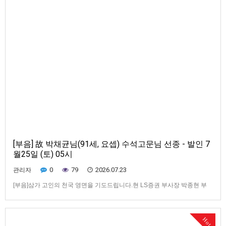
[부음] 故 박채균님(91세, 요셉) 수석고문님 선종 - 발인 7
월25일 (토) 05시
0
79
2026.07.23
관리자
[부음]삼가 고인의 천국 영면을 기도드립니다.현 LS증권 부사장 박종현 부
친,前조선대학교 부총장, 진사공파 문장 및 수도권종친회의 수석고문 故 박
채균님(91세, 요셉)님께서 선종하셨기에 부음 올립니다.■ 마음 전하실 곳 상
주 박종현 계좌번호 NH농협은행 3010150954021[문의전화] 1544-1326관
Hot
례에 따라 근조기 및 부의금을 전달합니다.*수도권종…