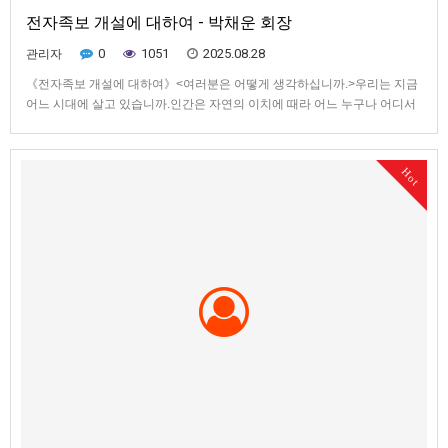
전자족보 개설에 대하여 - 박채운 회장
0
1051
2025.08.28
관리자
《전자족보 개설에 대하여》<여러분은 어떻게 생각하십니까.>우리는 지금
어느 시대에 살고 있습니까.인간은 자연의 이치에 때라 어느 누구나 어디서
든 태어납니다.그러나 살다가 세상을 떠날때는 자기가 가고 싶은대로 가지
못하고 후손들에 의해서 그들의 마음 닿는곳에 간소하게 안치 됩니다.옛날
처럼 일가 친지들이 고인의 마지막 가는길에 뒤를 따르며 애통해하며…
Hot