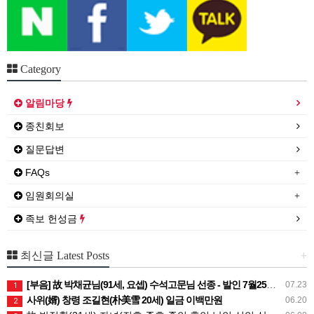
Category
알림마당
종친회보
질문답변
FAQs
임원회의실
족보 헌성금
+
최신글 Latest Posts
[부음] 故 박채균님(91세, 요셉) 수석고문님 선종 - 발인 7월25일 (토) 05시
07.23
1
사위(婿) 창령 조길현(朴美雪 20세) 일금 이백만원
06.20
2