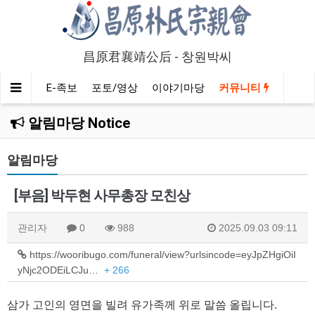
昌原君襄靖公后 - 창원박씨
인물정보
E-족보
포토/영상
이야기마당
커뮤니티
알림마당 Notice
알림마당
[부음] 박두현 사무총장 모친상
관리자
0
988
2025.09.03 09:11
https://wooribugo.com/funeral/view?urlsincode=eyJpZHgiOiI
yNjc2ODEiLCJu…
+ 266
삼가 고인의 영면을 빌려 유가족께 위로 말씀 올립니다.