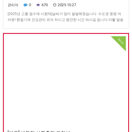
0
670
2025.10.27
관리자
[2025년 고흥 염수재 시향제]날씨가 많이 쌀쌀해졌습니다. 수도권 종원 여
러분! 환절기에 건강관리 유의 하시고 평안한 시간 되시길 빕니다.아뢸 말씀
은 고흥 진사공파 입향조 (諱) 東(弘)智祖 시향제을 아래와 같이 공지 하오니
많은 종원님들께서 참석하시길 바랍니다.- 다 음 -ㅇ 시제일 : 2025.11.8(토)
10시ㅇ 장소 : 염수재 입향조 묘원 / 지…
Now