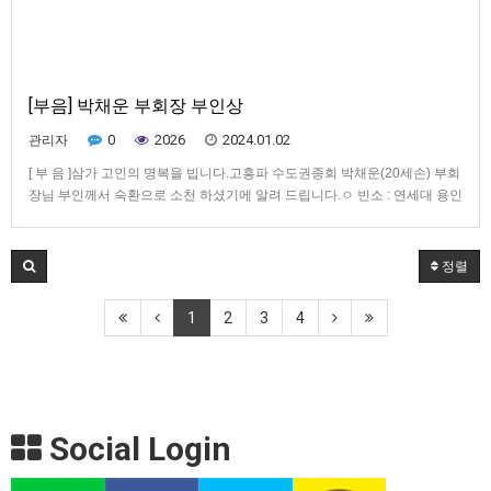
[부음] 박채운 부회장 부인상
0
2026
2024.01.02
관리자
[ 부 음 ]삼가 고인의 명복을 빕니다.고흥파 수도권종회 박채운(20세손) 부회
장님 부인께서 숙환으로 소천 하셨기에 알려 드립니다.ㅇ 빈소 : 연세대 용인
장례식장 https://place.map.kakao.com/897363072ㅇ 장례기간 : 2024년
10월 9일~10월 11일ㅇ 발인일시 : 2024년 10월 11일 09시ㅇ 장지 :* 종친
회에서는 근조…
정렬
1
2
3
4
Social Login