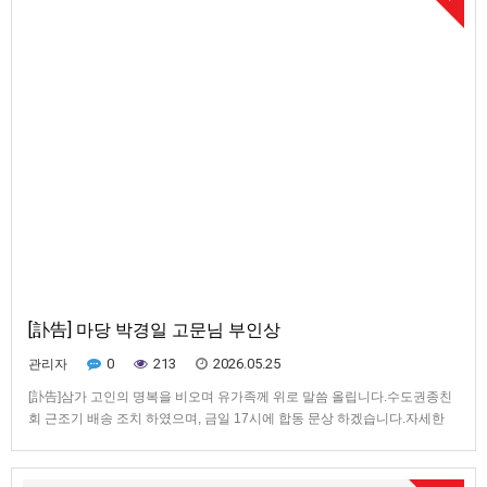
[訃告] 마당 박경일 고문님 부인상
0
213
2026.05.25
관리자
[訃告]삼가 고인의 명복을 비오며 유가족께 위로 말씀 올립니다.수도권종친
회 근조기 배송 조치 하였으며, 금일 17시에 합동 문상 하겠습니다.자세한
부음 정보는 아래를 클릭하세
요.https://www.wooribugo4.com/page/funeral/view.php?
_=MzIzMTQ2&_m=2717312