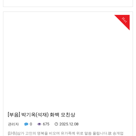
성'이란 작품으로 우수상을 수상 하였습니다. 국전 연속수상을 축하드립니
다. 뿐만아니라 고흥군 공영민 군수로부터 감사패를 받았습니다.<2025년
제44회 대한민국미술대전 비구상부문 우수상 수상작 "생성'> <공영민(좌)
Hot
군수와 석재 박기옥(우)화백이 고흥군청 로비에 걸린…
[부음] 박기옥(석재) 화백 모친상
0
675
2025.12.08
관리자
[訃告]삼가 고인의 명복을 비오며 유가족께 위로 말씀 올립니다.故 송개업