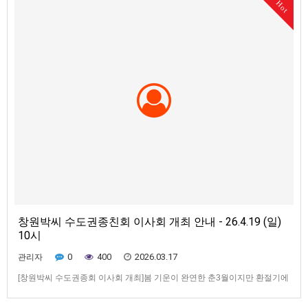
Hot
창원박씨 수도권종친회 이사회 개최 안내 - 26.4.19 (일)
10시
0
400
2026.03.17
관리자
[창원박씨 수도권종회 이사회 개최]봄 기운이 완연한 춘3월이지만 환절기에
건강관리 잘 하시기 바랍니다.2026년 화수회 행사 일정이 확정 되었기에 아
래와 같이 이사회를 개최하며,종친회 회칙에 정한 금년도 임원회비도 납부