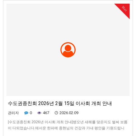
하여 주시면 감사하겠습니다.- 아 래 -ㅇ일시 : 2026. 4. 19(일) 오전 10시ㅇ
Hot
장소 : 신림역 3번출구 대몽건설 회의실ㅇ주제 : …
수도권종친회 2026년 2월 15일 이사회 개최 안내
0
467
2026.02.09
관리자
[수도권종친회 2026년 이사회 개최 안내]병오년 새해를 맞은지도 벌써 보름
이 다되었습니다.매서운 한파에 종현님의 건강과 가내 평안을 기원드립니
다.아뢸 말씀은 아래와 같이 회칙에 따라 이사회를 개최하오니 바쁘시더라