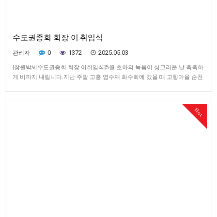
수도권종회 회장 이.취임식
0
1372
2025.05.03
관리자
[창원박씨수도권종회 회장 이취임식]5월 초하의 녹음이 싱그러운 날 촉촉하
게 비까지 내립니다.지난 주말 고흥 염수재 화수회에 갔을 때 고향마을 순천
할머니 구순잔치와 겹쳐서 화수회에 몇 명은 참석을 못하였습니다.2000년
통계청 자료는 90세이상 여성 149,324명이고, 남성은 42,825명으로 여성
이 훨씬 더 장수하고 있습니다.창박 원로 고문님들 천수를 …
Hot