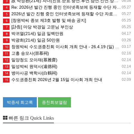
故 박정환(21세) 자녀(진효.준효.중언.후언.남언.신언.상희) 일금 일백만원
06.08
3
Re: 2026년 발간 진행 중인 인터넷족보에 등재할 수단 자료는 무엇인가요?
05.27
4
2026년 발간 진행 중인 인터넷족보에 등재할 수단 자료는 무엇인가요?
05.27
5
[창원박씨 종보 제3호 발행 및 배송 공지]
05.25
6
[訃告] 마당 박경일 고문님 부인상
05.25
7
박귀열(21세) 일금 일백만원
04.17
8
박광희(21세) 일금 50만원
03.26
9
창원박씨 수도권종친회 이사회 개최 안내 - 26.4.19 (일) 10시
03.17
10
고흥 숭모사(崇慕祠)
02.16
11
밀양청도 모아재(慕雅齋)
02.14
12
밀성박씨 원덕사(遠德祠)
02.14
13
병마사공 백학사(白鶴祠)
02.14
14
수도권종친회 2026년 2월 15일 이사회 개최 안내
02.09
15
박종세 회고록
종친회보열람
빠른 링크 Quick Links