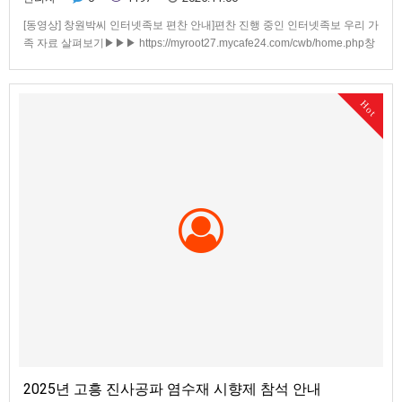
[동영상] 창원박씨 인터넷족보 편찬 안내]편찬 진행 중인 인터넷족보 우리 가
족 자료 살펴보기▶▶▶ https://myroot27.mycafe24.com/cwb/home.php창
원박씨 인터넷족보 편찬 안내1. PC/스마트폰에서 링크된 보충 자료를 클릭
하여 볼 수 있는 PDF자료. PDF앱이 필요한 경우 플레이스토어에서 설치 하
세요. 족보편찬 안내 PDF자료 …
Hot
2025년 고흥 진사공파 염수재 시향제 참석 안내