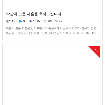
박광희 고문 자혼을 축하드립니다.
0
1096
2025.06.27
관리자
박광희 고문 자혼을 알려드립니다.종친회에서는 회칙에 따라 경하기 및 경
하금을 드립니다.신랑 박현규신부 송배연일시 : 2025.06.28 SAT AM 11:00
장소 : 웨딩시티 11층 그랜드볼룸 /서울 구로구 구로동 3-25 신도림 테크노
마트 11층/ 02-2111-8888버스 안내■ 신도림역 ( 17 - 102 ) 정류장 하차- 지
하철 신도림역 3 번출구 …
Hot