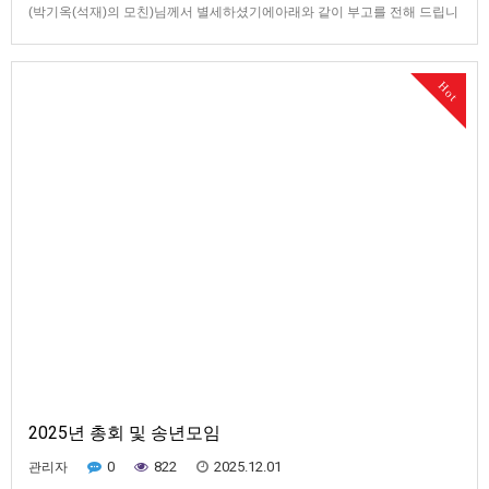
(박기옥(석재)의 모친)님께서 별세하셨기에아래와 같이 부고를 전해 드립니
다장례식장 : 춘추장례식장호실 : VIP실 (1층)주소 : 전라남도 보성군 벌교읍
원동길 81 (척령리)마음 전하실 곳 :국민 112210771164 (박기옥)■유가족
및 장례식장 위치 확인https://funein…
Hot
2025년 총회 및 송년모임
0
822
2025.12.01
관리자