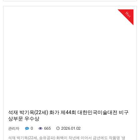
도 필히 참석 하시어 문중 발전에 많은 조언을 주시길 바랍니다.- 다 음 -ㅇ일
시 : 2026년 2월 15일(일) 10:30분ㅇ장소 : 대몽건설 …
Hot
석재 박기옥(22세) 화가 제44회 대한민국미술대전 비구
상부문 우수상
0
665
2026.01.02
관리자
석재 박기옥(22세, 송유공파) 화백이 작년에 이어서 금년에도 작품명 '생