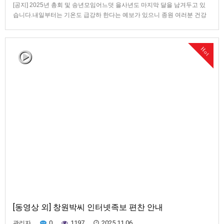
[공지] 2025년 총회 및 송년모임어느덧 을사년도 마지막 달을 남겨두고 있
습니다.내일부터는 기온도 급강하 한다는 예보가 있으니 종원 여러분 건강
유의 하시기 바랍니다.아뢸 말씀은 금년을 마무리 하면서 다음과 같이 회칙
에 따라 총회를 개최 하고자 하오니 미리 참석 여부를 카톡.문자.전화로꼭 알
려주시면 좌석 예약에 차질이 없겠습니다.- 다 음 -1. 제목 :…
Hot
[동영상 외] 창원박씨 인터넷족보 편찬 안내
0
1197
2025.11.06
관리자