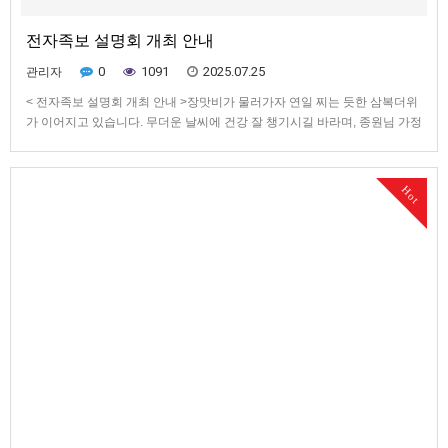
전자족보 설명회 개최 안내
0
1091
2025.07.25
관리자
< 전자족보 설명회 개최 안내 >장맛비가 물러가자 연일 찌는 듯한 삼복더위
가 이어지고 있습니다. 무더운 날씨에 건강 잘 챙기시길 바라며, 종원님 가정
과 사업체에 평화와 번영이 함께하시기를 기원드립니다.지난 5월 14일 수도
권회장 이·취임식 이후, 수도권 종친회 발전을 위한 다양한 방안들을 논의하
였습니다.이 과정에서 수도권에 가장 많은 고흥파 종원…
Hot