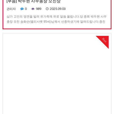
[부음] 박두현 사무총장 모친상
0
989
2025.09.03
관리자
삼가 고인의 영면을 빌려 유가족께 위로 말씀 올립니다.당 종회 박두현 사무
총장 모친 송화순(엘리사벳 95세)님께서 선종하셨기에 알려드립니다.종친
회 규정과 관례에 준하여 근조기 및 임원 직계에 대한 조의를 하였습니다.
Hot