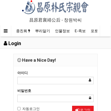
昌原君襄靖公后 - 창원박씨
종친회
뿌리알기
인물정보
E-족보
포토/영상
Login
Have a Nice Day!
아이디
비밀번호
자동로그인
로그인