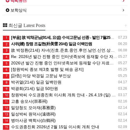
박씨뉴스
보학상식
+
최신글 Latest Posts
[부음] 故 박채균님(91세, 요셉) 수석고문님 선종 - 발인 7월25일 (토) 05시
07.23
1
사위(婿) 창령 조길현(朴美雪 20세) 일금 이백만원
06.20
2
故 박정환(21세) 자녀(진효.준효.중언.후언.남언.신언.상희) 일금 일백만원
06.08
3
Re: 2026년 발간 진행 중인 인터넷족보에 등재할 수단 자료는 무엇인가요?
05.27
4
2026년 발간 진행 중인 인터넷족보에 등재할 수단 자료는 무엇인가요?
05.27
5
[창원박씨 종보 제3호 발행 및 배송 공지]
05.25
6
[訃告] 마당 박경일 고문님 부인상
05.25
7
박귀열(21세) 일금 일백만원
04.17
8
박광희(21세) 일금 50만원
03.26
9
창원박씨 수도권종친회 이사회 개최 안내 - 26.4.19 (일) 10시
03.17
10
고흥 숭모사(崇慕祠)
02.16
11
밀양청도 모아재(慕雅齋)
02.14
12
밀성박씨 원덕사(遠德祠)
02.14
13
병마사공 백학사(白鶴祠)
02.14
14
수도권종친회 2026년 2월 15일 이사회 개최 안내
02.09
15