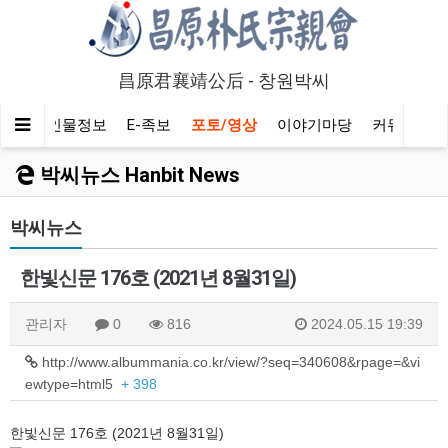
昌原君襄靖公后 - 창원박씨
알기
인물정보
E-족보
포토/영상
이야기마당
커뮤니티
박씨뉴스 Hanbit News
박씨뉴스
한빛신문 176호 (2021년 8월31일)
관리자
0
816
2024.05.15 19:39
http://www.albummania.co.kr/view/?seq=340608&rpage=&vi
ewtype=html5
+ 398
한빛신문 176호 (2021년 8월31일)