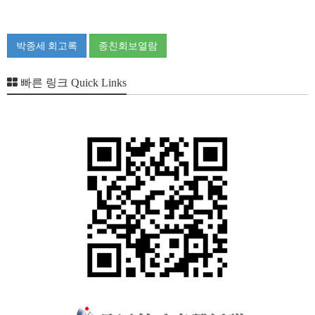
박종세 회고록
종친회보열람
빠른 링크 Quick Links