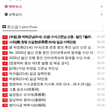
박씨뉴스
보학상식
+
최신글 Latest Posts
[부음] 故 박채균님(91세, 요셉) 수석고문님 선종 - 발인 7월25일 (토) 05시
07.23
1
사위(婿) 창령 조길현(朴美雪 20세) 일금 이백만원
06.20
2
故 박정환(21세) 자녀(진효.준효.중언.후언.남언.신언.상희) 일금 일백만원
06.08
3
Re: 2026년 발간 진행 중인 인터넷족보에 등재할 수단 자료는 무엇인가요?
05.27
4
2026년 발간 진행 중인 인터넷족보에 등재할 수단 자료는 무엇인가요?
05.27
5
[창원박씨 종보 제3호 발행 및 배송 공지]
05.25
6
[訃告] 마당 박경일 고문님 부인상
05.25
7
박귀열(21세) 일금 일백만원
04.17
8
박광희(21세) 일금 50만원
03.26
9
창원박씨 수도권종친회 이사회 개최 안내 - 26.4.19 (일) 10시
03.17
10
고흥 숭모사(崇慕祠)
02.16
11
밀양청도 모아재(慕雅齋)
02.14
12
밀성박씨 원덕사(遠德祠)
02.14
13
병마사공 백학사(白鶴祠)
02.14
14