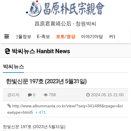
昌原君襄靖公后 - 창원박씨
알기
인물정보
E-족보
포토/영상
이야기마당
커뮤니티
박씨뉴스 Hanbit News
박씨뉴스
한빛신문 197호 (2023년 5월31일)
관리자
0
758
2024.05.15 21:00
http://www.albummania.co.kr/view/?seq=341488&rpage=&vi
ewtype=html5
+ 471
한빛신문 197호 (2023년 5월31일)