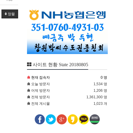
정렬
사이트 현황 State 20180805
현재 접속자
0 명
오늘 방문자
1,534 명
어제 방문자
1,206 명
전체 방문자
1,361,300 명
전체 게시물
1,023 개