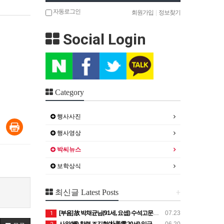
자동로그인
회원가입
|
정보찾기
Social Login
Category
행사사진
행사영상
박씨뉴스
보학상식
+
최신글 Latest Posts
[부음] 故 박채균님(91세, 요셉) 수석고문님 선종 - 발인 7월25일 (토) 05시
07.23
1
사위(婿) 창령 조길현(朴美雪 20세) 일금 이백만원
06.20