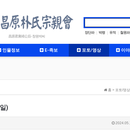
장단파
박령
유적
철원파
|
|
|
昌原君襄靖公后- 창원박씨
인물정보
E-족보
포토/영상
이야
홈 > 포토/영상
일)
2024.05.