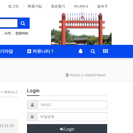
로그인
회원가입
정보찾기
아나바나
접속 0
사적
창원박씨
|
|
기마당
커뮤니티
박씨뉴스 Hanbit News
Login
 > 박씨뉴스
15 21:19
Login