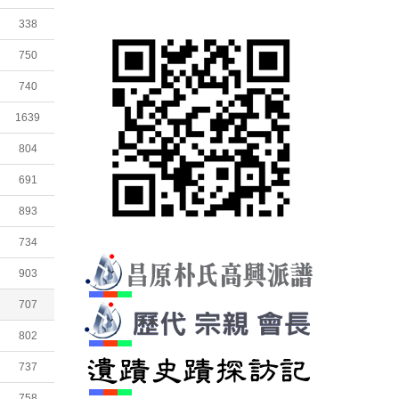
338
750
740
1639
804
691
893
734
903
707
802
737
758