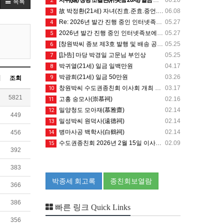
2
목록
故 박정환(21세) 자녀(진효.준효.중언.후언.남언.신언.상희) 일금 일백만원
06.08
3
Re: 2026년 발간 진행 중인 인터넷족보에 등재할 수단 자료는 무엇인가요?
05.27
4
2026년 발간 진행 중인 인터넷족보에 등재할 수단 자료는 무엇인가요?
05.27
5
[창원박씨 종보 제3호 발행 및 배송 공지]
05.25
6
[訃告] 마당 박경일 고문님 부인상
05.25
7
박귀열(21세) 일금 일백만원
04.17
8
박광희(21세) 일금 50만원
03.26
9
조회
창원박씨 수도권종친회 이사회 개최 안내 - 26.4.19 (일) 10시
03.17
10
5821
고흥 숭모사(崇慕祠)
02.16
11
밀양청도 모아재(慕雅齋)
02.14
12
449
밀성박씨 원덕사(遠德祠)
02.14
13
병마사공 백학사(白鶴祠)
02.14
14
456
수도권종친회 2026년 2월 15일 이사회 개최 안내
02.09
15
392
383
박종세 회고록
종친회보열람
366
386
빠른 링크 Quick Links
356