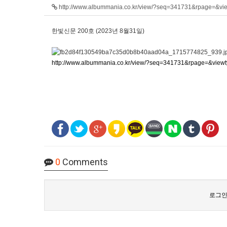
http://www.albummania.co.kr/view/?seq=341731&rpage=&v
한빛신문 200호 (2023년 8월31일)
http://www.albummania.co.kr/view/?seq=341731&rpage=&view
0
Comments
로그인