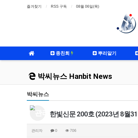
즐겨찾기
RSS 구독
08월 06일(목)
종친회
뿌리알기
박씨뉴스 Hanbit News
박씨뉴스
한빛신문 200호 (2023년 8월31
관리자
0
706