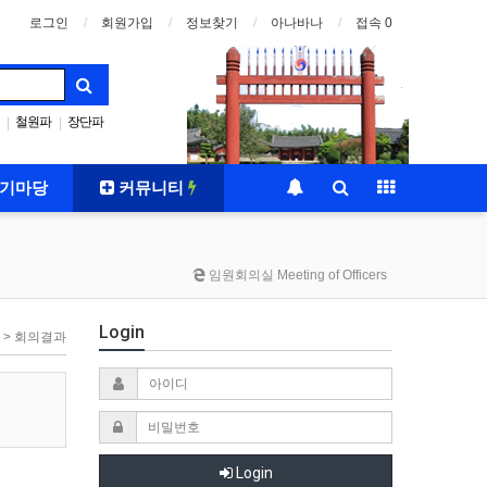
로그인
회원가입
정보찾기
아나바나
접속 0
철원파
장단파
|
|
기마당
커뮤니티
임원회의실 Meeting of Officers
Login
 > 회의결과
Login