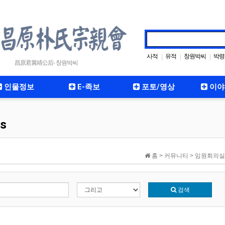
사적
유적
창원박씨
박령
|
|
|
昌原君襄靖公后- 창원박씨
인물정보
E-족보
포토/영상
이야
s
홈 > 커뮤니티 > 임원회의실
검색