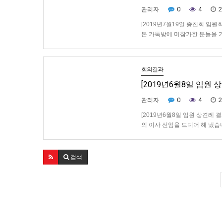
0
4
2
관리자
[2019년7월19일 종친회 임
본 카톡방에 미참가한 분들을 
임원 몇분이 모여 각 마을별 
회의결과
[2019년6월8일 임원 
0
4
2
관리자
[2019년6월8일 임원 상견례
의 이사 선임을 드디어 해 냈습
곡.하남.평촌.사동.상남.동편 
검색