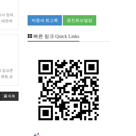
라서 현재
박종세 회고록
종친회보열람
기 때문에
…
빠른 링크 Quick Links
각 집성촌
.병동.금
목록