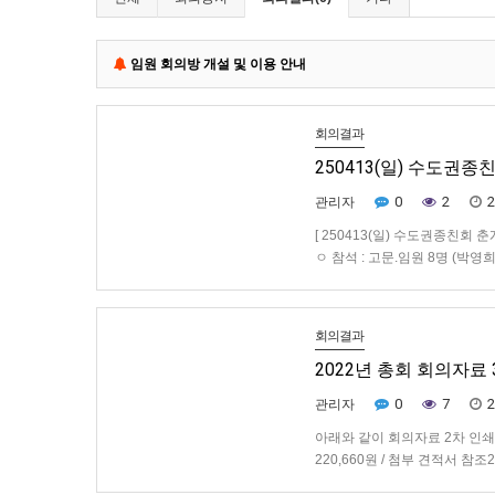
임원 회의방 개설 및 이용 안내
회의결과
250413(일) 수도권
0
2
2
관리자
[ 250413(일) 수도권종친회
ㅇ 참석 : 고문.임원 8명 (박
박진효 이사)ㅇ 점심/뒷풀이 : 
회의결과
2022년 총회 회의자료
0
7
2
관리자
아래와 같이 회의자료 2차 인쇄 
220,660원 / 첨부 견적서 참조
20매 및 스카치테잎 2,400원 합