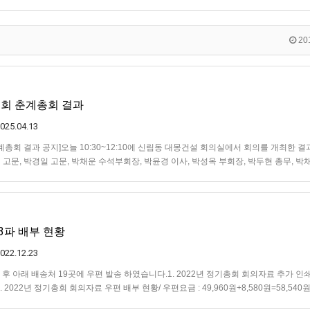
201
종친회 춘계총회 결과
025.04.13
 춘계총회 결과 공지]오늘 10:30~12:10에 신림동 대몽건설 회의실에서 회의를 개최한 
영희 고문, 박경일 고문, 박채운 수석부회장, 박윤경 이사, 박성옥 부회장, 박두현 총무, 박
뽕잎사랑 신림점 / 1층 커피전문점 ㅇ 안건 결의 내용…
 3파 배부 현황
022.12.23
후 아래 배송처 19곳에 우편 발송 하였습니다.1. 2022년 정기총회 회의자료 추가 인쇄 
2. 2022년 정기총회 회의자료 우편 배부 현황/ 우편요금 : 49,960원+8,580원=58,540원
계: 60,940원/ 영수증 첨부 2부비…