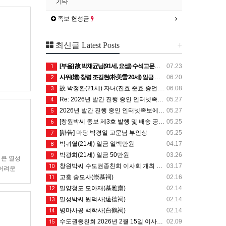
기타
족보 헌성금
+
최신글 Latest Posts
[부음] 故 박채균님(91세, 요셉) 수석고문님 선종 - 발인 7월25일 (토) 05시
07.23
1
사위(婿) 창령 조길현(朴美雪 20세) 일금 이백만원
06.20
2
故 박정환(21세) 자녀(진효.준효.중언.후언.남언.신언.상희) 일금 일백만원
06.08
3
Re: 2026년 발간 진행 중인 인터넷족보에 등재할 수단 자료는 무엇인가요?
05.27
4
2026년 발간 진행 중인 인터넷족보에 등재할 수단 자료는 무엇인가요?
05.27
5
[창원박씨 종보 제3호 발행 및 배송 공지]
05.25
6
[訃告] 마당 박경일 고문님 부인상
05.25
7
박귀열(21세) 일금 일백만원
04.17
8
박광희(21세) 일금 50만원
03.26
9
 큰 열성
창원박씨 수도권종친회 이사회 개최 안내 - 26.4.19 (일) 10시
03.17
10
 어려운
고흥 숭모사(崇慕祠)
02.16
11
밀양청도 모아재(慕雅齋)
02.14
12
밀성박씨 원덕사(遠德祠)
02.14
13
병마사공 백학사(白鶴祠)
02.14
14
수도권종친회 2026년 2월 15일 이사회 개최 안내
02.09
15