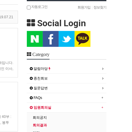
자동로그인
회원가입
|
정보찾기
9.07.21
Social Login
Category
결과입니다.
알림마당
채인 이사,
종친회보
질문답변
FAQs
임원회의실
40부 :
회의공지
, 봉투
회의결과