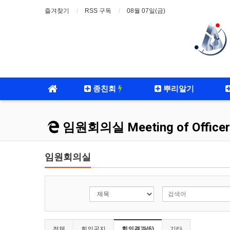
즐겨찾기
RSS 구독
08월 07일(금)
종친회
뿌리알기
임원회의실 Meeting of Officer
임원회의실
전체
회의공지
회의결과(6)
기타