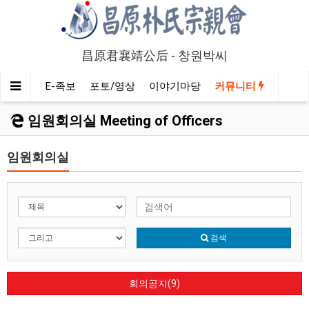
昌原君襄靖公后 - 창원박씨
인물정보
E-족보
포토/영상
이야기마당
커뮤니티
임원회의실 Meeting of Officers
임원회의실
검색
회의공지(9)