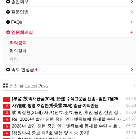
종친회보
질문답변
FAQs
임원회의실
회의공지
회의결과
기타
족보 헌성금
+
최신글 Latest Posts
[부음] 故 박채균님(91세, 요셉) 수석고문님 선종 - 발인 7월25일 (토) 05시
07.23
1
사위(婿) 창령 조길현(朴美雪 20세) 일금 이백만원
06.20
2
故 박정환(21세) 자녀(진효.준효.중언.후언.남언.신언.상희) 일금 일백만원
06.08
3
Re: 2026년 발간 진행 중인 인터넷족보에 등재할 수단 자료는 무엇인가요?
05.27
4
2026년 발간 진행 중인 인터넷족보에 등재할 수단 자료는 무엇인가요?
05.27
5
[창원박씨 종보 제3호 발행 및 배송 공지]
05.25
6