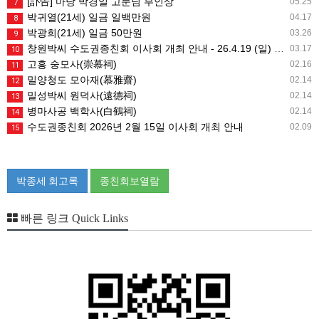
[訃告] 마당 박경일 고문님 부인상
05.25
7
박귀열(21세) 일금 일백만원
04.17
8
박광희(21세) 일금 50만원
03.26
9
창원박씨 수도권종친회 이사회 개최 안내 - 26.4.19 (일) 10시
03.17
10
고흥 숭모사(崇慕祠)
02.16
11
밀양청도 모아재(慕雅齋)
02.14
12
밀성박씨 원덕사(遠德祠)
02.14
13
병마사공 백학사(白鶴祠)
02.14
14
수도권종친회 2026년 2월 15일 이사회 개최 안내
02.09
15
박종세 회고록
종친회보열람
빠른 링크 Quick Links