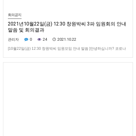
회의공지
2021년10월22일(금) 12:30 창원박씨 3파 임원회의 안내
말씀 및 회의결과
0
24
2021.10.22
관리자
[10월22일(금) 12:30 창원박씨 임원모임 안내 말씀 ]안녕하십니까? 코로나
시국 때문에 조상님 시향 마저도 제대로 제향도 못하고 서로 소통도 단절되
어 많이 안타까웠습니다. 이제 백신 접종이 완료되었기에 아래와 같이 창원
박씨 임원님들을 모시고 조촐한 점식 식사를 함께 하고자 합니다.바쁘시더
라도 꼭 참석하시어 후손들과 문중 발전을 위한 귀한 말씀과 애정…