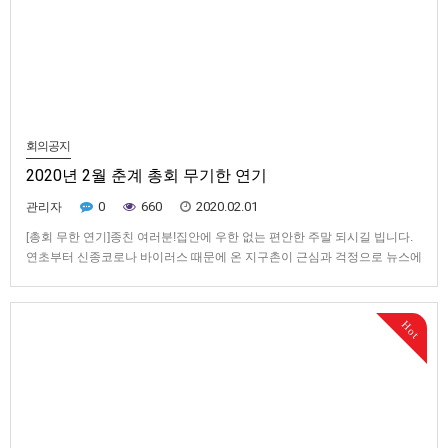
회의공지
2020년 2월 춘계 총회 무기한 연기
0
660
2020.02.01
관리자
[총회 무한 연기]종친 여러분!집안에 우한 없는 편안한 주말 되시길 빕니다.
연초부터 신종코로나 바이러스 때문에 온 지구촌이 근심과 걱정으로 뉴스에
주목하고 있습니다.의료인들은 더 큰 재앙이 되지 않으려면 개인 위생 철저
히 하고여러 사람이 모여 악수하고 대화하고 식사하는 것을 피하라고 권고
합니다.따라서 공지 했던 춘계 총회 개최를 무기한 연기하며 추후 상황…
Hot