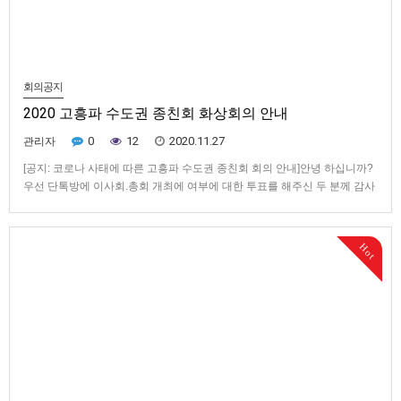
회의공지
2020 고흥파 수도권 종친회 화상회의 안내
0
12
2020.11.27
관리자
[공지: 코로나 사태에 따른 고흥파 수도권 종친회 회의 안내]안녕 하십니까?
우선 단톡방에 이사회.총회 개최에 여부에 대한 투표를 해주신 두 분께 감사
드립니다.투표하신 분이 적어서 전화로 임원들 의견을 확인한 결과는 찬성
쪽이 더 많았으나수도권 코로나 확산 급증, 예방을 위한 정부의 거리두기 2
단계로 격상,또한 시급하고 중대한 의결 내용은 없으므로 당분간 …
Hot