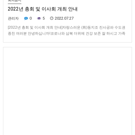
회의공지
2022년 총회 및 이사회 개최 안내
0
5
2022.07.27
관리자
[2022년 총회 및 이사회 개최 안내]자랑스러운 (휘)동지조 진사공파 수도권
종친 여러분 안녕하십니까!코로나와 삼복 더위에 건강 보존 잘 하시고 가족
모두 무탈하신지 궁금합니다.아뢸 말씀은 그동안 코로나-19 팬데믹 때문에
염수재, 성모재, 경모재, 성모사 등 모든 시제를 약식으로 2년 동안 진행하는
관계로 종친회 종무 역시 특별한 안건이 없었고, 특히 …