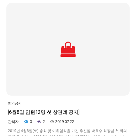
ㅇ 일시 : 7월19일(금) 13시ㅇ 장소 : 참배나무골오리집 사…
회의공지
[6월8일 임원12명 첫 상견례 공지]
0
2
2019.07.22
관리자
2019년 4월6일(토) 총회 및 이취임식을 가진 후신임 박효수 회장님 첫 회의