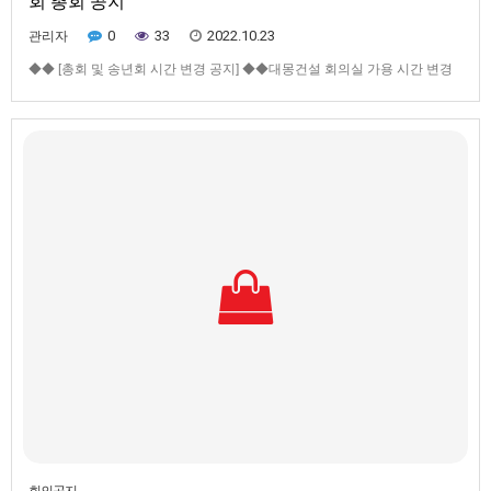
회 총회 공지
0
33
2022.10.23
관리자
◆◆ [총회 및 송년회 시간 변경 공지] ◆◆대몽건설 회의실 가용 시간 변경
으로 인하여 총회 개최 시간을 당초 10시에서 17시로 변경 공지 하오니 착
오 없으시길 바랍니다.ㅇ 일시 : 2022년 11월 26일(토) 오후 5시ㅇ 장소 : 대
몽건설 회의실(삼모스포렉스 9층) / 2호선 신림역 3번출구 300m(유료주차
가능)ㅇ 식사 장소 : 회의 후 식사(삼모…