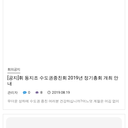
회의공지
[공지]휘 동지조 수도권종친회 2019년 정기총회 개최 안
내
0
8
2019.08.19
관리자
무더운 성하에 수도권 종친 여러분 건강하십니까?어느덧 계절은 어김 없이
변하여 처서가 몇일 남지 않았으니 조석으로는 서늘해지겠지요.아뢸 말씀은
휘 동지조 수도권종친회 2019년 총회 개최를 아래와 같이 아뢰오니 공사 다
망 하시더라도 잠시 일손을 놓으시고 꼭 참석 하시어 다정한 종친들 얼굴도
상면 하시고 문사 발전에 아낌 없는 조언도 주시는 귀중한 자리를 빛…