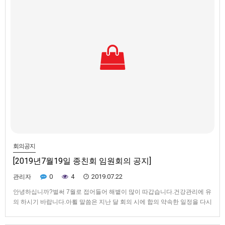
회의공지
[2019년7월19일 종친회 임원회의 공지]
0
4
2019.07.22
관리자
안녕하십니까?벌써 7월로 접어들어 해볕이 많이 따갑습니다.건강관리에 유
의 하시기 바랍니다.아뢸 말씀은 지난 달 회의 시에 합의 약속한 일정을 다시
상기시켜 드리오니 바쁘시겠지만 일정 조율하여 임원 간담회에 꼭 참석하셔
서 고견을 주시길 간절히 바랍니다.ㅇ 대상 : 수도권종친회 고문. 임원 11명