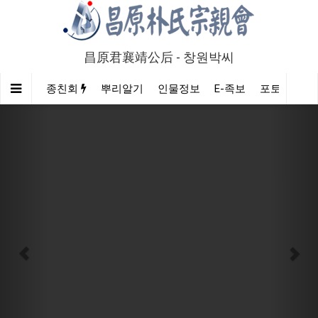
昌原君襄靖公后 - 창원박씨
종친회
뿌리알기
인물정보
E-족보
포토/영상
Previous
Nex