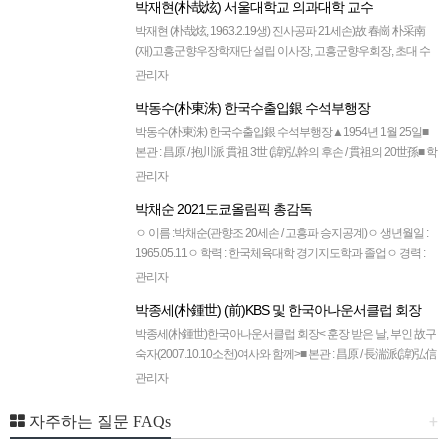
박재현(朴哉炫) 서울대학교 의과대학 교수
박재현 (朴哉炫, 1963.2.19생) 진사공파 21세손)故 春崗 朴采南
(재)고흥군향우장학재단 설립 이사장, 고흥군향우회장, 초대 수
도권종친회장 역임)의 次男[학 력]1995 ~ 1997 서울대학교 대학
관리자
원(마취과학…
박동수(朴東洙) 한국수출입銀 수석부행장
박동수(朴東洙) 한국수출입銀 수석부행장▲1954년 1월 25일■
본관 : 昌原 / 抱川派 貫祖 3世 (諱)弘幹의 후손 / 貫祖의 20世孫■ 학
력 ▲ 1973년 보성고교 졸업▲ 1980년 고려대 경영학과 학사▲
관리자
198…
박채순 2021도쿄올림픽 총감독
ㅇ 이름 :박채순(관향조 20세손 / 고흥파 승지공계)ㅇ 생년월일 :
1965.05.11ㅇ 학력 : 한국체육대학 경기지도학과 졸업ㅇ 경력 :
광주체육중학교 감독 2012년 런던올림픽 여자코치 2016년 리우
관리자
올림픽 남…
박종세(朴鍾世) (前)KBS 및 한국아나운서클럽 회장
박종세(朴鍾世)한국아나운서클럽 회장< 훈장 받은 날, 부인 故구
숙자(2007.10.10소천)여사와 함께>■ 본관 : 昌原 / 長湍派(諱)弘信
의 후손 (貫祖의 19世孫)■원적 : 경기도 장단군 도라산리 11…
관리자
+
자주하는 질문 FAQs