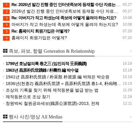
Re: 2026년 발간 진행 중인 인터넷족보에 등재할 수단 자료는 무엇인가요?
05.27
1
2026년 발간 진행 중인 인터넷족보에 등재할 수단 자료는 무엇인가요?
05.27
2
Re: 아버지가 작고 하셨는데 족보에 어떻게 올려야 하는지요?
10.08
3
아버지가 작고 하셨는데 족보에 어떻게 올려야 하는지요?
10.08
4
Re: 홈페이지 회원가입은 어떻게?
07.20
5
홈페이지 회원가입은 어떻게?
07.20
6
+
족보, 파보, 항렬 Generation & Relationship
1799년 호남절의록 卷之三 (임진의적 壬辰義蹟)
10.19
1963년 昌原朴氏世蹟錄 / 朴壽烈 編 박수열
10.19
1941년 昌原朴氏世蹟 / 朴采殷 朴巡源 編 박채은 박순원
10.19
1836년(헌종2) 義昌朴氏世譜 = 昌原朴氏世譜.卷1-4, 朴尙翊 박상익 等編
10.19
조상의 기록을 찾기 위해 제적등본을 발급 받는 법
11.29
제적등본으로 조상 찾기
11.29
창원박씨 철원공파세보(鐵原公派世譜)-2013, 전체
12.11
+
행사 사진/영상 All Medias