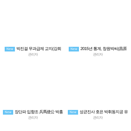
박진걸 무과급제 교지(강희
2015년 통계, 창원박씨(昌原
New
New
15년, 1676년 3월3일, 숙종2년
朴氏) 8,382명 vs 박씨 총인구
관리자
관리자
4,192,074명
장단파 입향조 兵馬使公 박홍
성균진사 호은 박휘동지공 유
New
New
신(弘信) 묘소
허비 成均進士 湖隱 朴諱東智公遺墟
관리자
관리자
碑