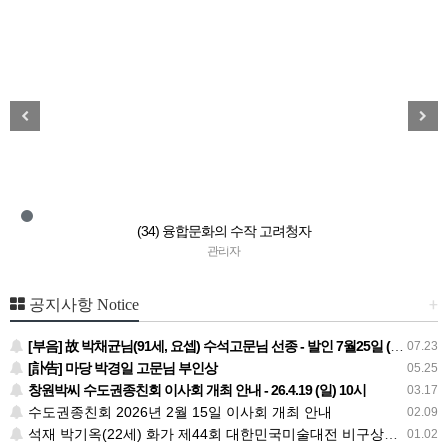
(34) 융합문화의 수작 고려청자
관리자
+
공지사항 Notice
[부음] 故 박채균님(91세, 요셉) 수석고문님 선종 - 발인 7월25일 (토) 05시
07.23
[訃告] 마당 박경일 고문님 부인상
05.25
창원박씨 수도권종친회 이사회 개최 안내 - 26.4.19 (일) 10시
03.17
수도권종친회 2026년 2월 15일 이사회 개최 안내
02.09
석재 박기옥(22세) 화가 제44회 대한민국미술대전 비구상부문 우수상
01.02