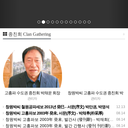
+
종친회 Clan Gathering
고흥파 수도권 종친회 박채운 회장
창원박씨 고흥파 수도권 종친회 박
인사말
효수 회장 인사 말씀
관리자
관리자
창원박씨 철원공파세보 2013년 癸巳 - 서문(序文)​ 박만권, 박영석
12.13
창원박씨 고흥파보 2003年 癸未, 서문(序文) - 박채후(朴采厚)
08.14
창원박씨 고흥파보 2003年 癸未, 발간사 (發刊辭) - 박재희(朴載熙)
08.14
창원박씨 고흥파보 2003年 癸未, 발간 간행사 (發刊 刊行辭) - 박성희(朴成熙)
08.14