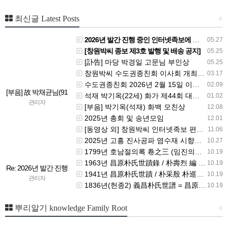
+
최신글 Latest Posts
2026년 발간 진행 중인 인터넷족보에 등재할 수단 자료는 무엇인가요?
05.27
[창원박씨 종보 제3호 발행 및 배송 공지]
05.25
[訃告] 마당 박경일 고문님 부인상
05.25
창원박씨 수도권종친회 이사회 개최 안내 - 26.4.19 (일) 10시
03.17
수도권종친회 2026년 2월 15일 이사회 개최 안내
02.09
[부음] 故 박채균님(91
석재 박기옥(22세) 화가 제44회 대한민국미술대전 비구상부문 우수상
01.02
세, 요셉) 수석고문님
관리자
[부음] 박기옥(석재) 화백 모친상
12.08
선종 - 발인 7월25일
2025년 총회 및 송년모임
12.01
(토) 05시
[동영상 외] 창원박씨 인터넷족보 편찬 안내
11.06
2025년 고흥 진사공파 염수재 시향제 참석 안내
10.27
1799년 호남절의록 卷之三 (임진의적 壬辰義蹟)
10.19
1963년 昌原朴氏世蹟錄 / 朴壽烈 編 박수열
10.19
Re: 2026년 발간 진행
1941년 昌原朴氏世蹟 / 朴采殷 朴巡源 編 박채은 박순원
10.19
중인 인터넷족보에 등
관리자
1836년(헌종2) 義昌朴氏世譜 = 昌原朴氏世譜.卷1-4, 朴尙翊 박상익 等編
10.19
재할 수단 자료는 무
엇인가요?
+
뿌리알기 knowledge Family Root