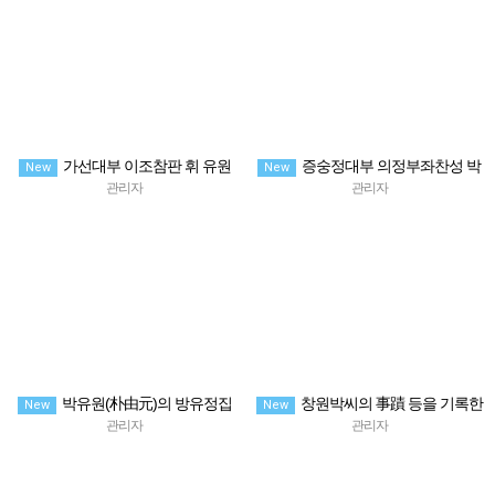
가선대부 이조참판 휘 유원
증숭정대부 의정부좌찬성 박
New
New
신도비명병서 嘉善大夫吏曹參判朴
휘홍세공 신도비명병서 贈崇政大夫
관리자
관리자
諱由元先生神道碑銘並序
議政府左贊成朴公神道碑銘並序
박유원(朴由元)의 방유정집
창원박씨의 事蹟 등을 기록한
New
New
『 放遊亭集 』한글 번역본
박유원의 방유정집『 放遊亭集 』1
관리자
관리자
冊 單