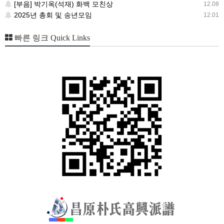
[부음] 박기옥(석재) 화백 모친상
12.08
2025년 총회 및 송년모임
12.01
빠른 링크 Quick Links