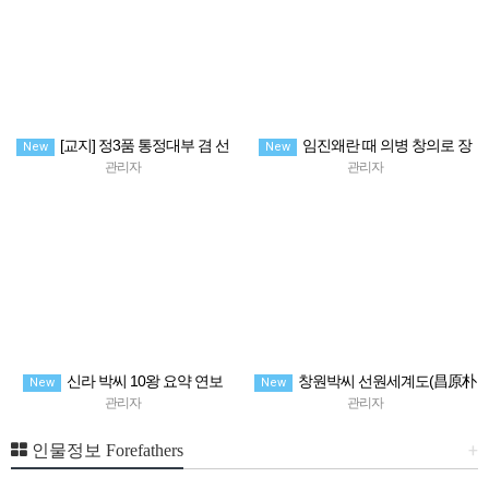
[교지] 정3품 통정대부 겸 선
임진왜란 때 의병 창의로 장
New
New
공감역 박찬중 및 숙부인 김씨
성(오산)남문창의 비문에 오른 文正
관리자
관리자
言 副提學 박경(朴璟)
신라 박씨 10왕 요약 연보
창원박씨 선원세계도(昌原朴
New
New
氏 世系圖) 관향조 1世 ~10世
관리자
관리자
+
인물정보 Forefathers