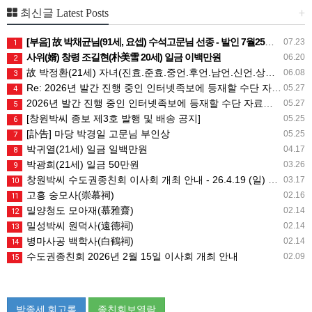
+
최신글 Latest Posts
[부음] 故 박채균님(91세, 요셉) 수석고문님 선종 - 발인 7월25일 (토) 05시
07.23
1
사위(婿) 창령 조길현(朴美雪 20세) 일금 이백만원
06.20
2
故 박정환(21세) 자녀(진효.준효.중언.후언.남언.신언.상희) 일금 일백만원
06.08
3
Re: 2026년 발간 진행 중인 인터넷족보에 등재할 수단 자료는 무엇인가요?
05.27
4
2026년 발간 진행 중인 인터넷족보에 등재할 수단 자료는 무엇인가요?
05.27
5
[창원박씨 종보 제3호 발행 및 배송 공지]
05.25
6
[訃告] 마당 박경일 고문님 부인상
05.25
7
박귀열(21세) 일금 일백만원
04.17
8
박광희(21세) 일금 50만원
03.26
9
창원박씨 수도권종친회 이사회 개최 안내 - 26.4.19 (일) 10시
03.17
10
고흥 숭모사(崇慕祠)
02.16
11
밀양청도 모아재(慕雅齋)
02.14
12
밀성박씨 원덕사(遠德祠)
02.14
13
병마사공 백학사(白鶴祠)
02.14
14
수도권종친회 2026년 2월 15일 이사회 개최 안내
02.09
15
박종세 회고록
종친회보열람