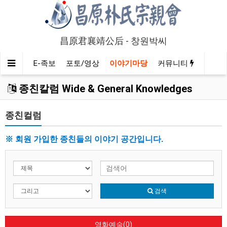
昌原君襄靖公后 - 창원박씨
인물정보
E-족보
포토/영상
이야기마당
커뮤니티
종친칼럼 Wide & General Knowledges
종친컬럼
※ 회원 가입한 종친들의 이야기 공간입니다.
검색
영화예술(0)