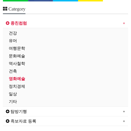
Category
종친컴럼
건강
유머
여행문학
문화예술
역사철학
건축
영화예술
정치경제
일상
기타
탐방기행
족보자료 등록