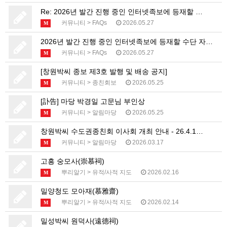
Re: 2026년 발간 진행 중인 인터넷족보에 등재할 …
커뮤니티
>
FAQs
2026.05.27
M
2026년 발간 진행 중인 인터넷족보에 등재할 수단 자…
커뮤니티
>
FAQs
2026.05.27
M
[창원박씨 종보 제3호 발행 및 배송 공지]
커뮤니티
>
종친회보
2026.05.25
M
[訃告] 마당 박경일 고문님 부인상
커뮤니티
>
알림마당
2026.05.25
M
창원박씨 수도권종친회 이사회 개최 안내 - 26.4.1…
커뮤니티
>
알림마당
2026.03.17
M
고흥 숭모사(崇慕祠)
뿌리알기
>
유적/사적 지도
2026.02.16
M
밀양청도 모아재(慕雅齋)
뿌리알기
>
유적/사적 지도
2026.02.14
M
밀성박씨 원덕사(遠德祠)