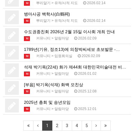
뿌리알기
>
유적/사적 지도
2026.02.14
M
병마사공 백학사(白鶴祠)
뿌리알기
>
유적/사적 지도
2026.02.14
M
수도권종친회 2026년 2월 15일 이사회 개최 안내
커뮤니티
>
알림마당
2026.02.09
M
1789년(기유, 정조13)에 의창박씨세보 초보발문 -…
커뮤니티
>
임원회의실
2026.02.09
M
석재 박기옥(22세) 화가 제44회 대한민국미술대전 비…
커뮤니티
>
알림마당
2026.01.02
M
[부음] 박기옥(석재) 화백 모친상
커뮤니티
>
알림마당
2025.12.08
M
2025년 총회 및 송년모임
커뮤니티
>
알림마당
2025.12.01
M
1
2
3
4
5