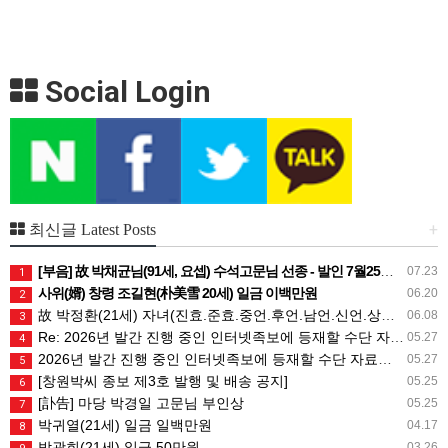
Social Login
+
최신글 Latest Posts
[부음] 故 박채균님(91세, 요셉) 수석고문님 선종 - 발인 7월25일 (토) 05시
07.23
1
사위(婿) 창령 조길현(朴美雪 20세) 일금 이백만원
06.20
2
故 박정환(21세) 자녀(진효.준효.중언.후언.남언.신언.상희) 일금 일백만원
06.08
3
Re: 2026년 발간 진행 중인 인터넷족보에 등재할 수단 자료는 무엇인가요?
05.27
4
2026년 발간 진행 중인 인터넷족보에 등재할 수단 자료는 무엇인가요?
05.27
5
[창원박씨 종보 제3호 발행 및 배송 공지]
05.25
6
[訃告] 마당 박경일 고문님 부인상
05.25
7
박귀열(21세) 일금 일백만원
04.17
8
박광희(21세) 일금 50만원
03.26