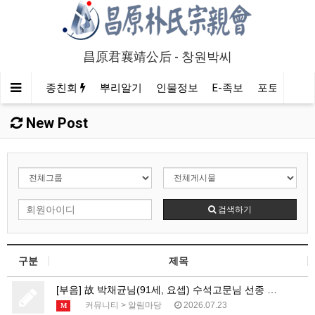
昌原君襄靖公后 - 창원박씨
종친회
뿌리알기
인물정보
E-족보
포토/영상
New Post
검색하기
구분
제목
[부음] 故 박채균님(91세, 요셉) 수석고문님 선종 …
커뮤니티
>
알림마당
2026.07.23
M