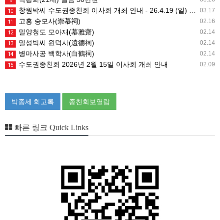
9
창원박씨 수도권종친회 이사회 개최 안내 - 26.4.19 (일) 10시
03.17
10
고흥 숭모사(崇慕祠)
02.16
11
밀양청도 모아재(慕雅齋)
02.14
12
밀성박씨 원덕사(遠德祠)
02.14
13
병마사공 백학사(白鶴祠)
02.14
14
수도권종친회 2026년 2월 15일 이사회 개최 안내
02.09
15
박종세 회고록
종친회보열람
빠른 링크 Quick Links