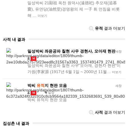
밀성박씨 21顯祖 옥천 원덕사(遠德祀) 추모재(追慕
齎), 유연당(油然堂)경명왕의 제 一子 휘 언침을 비롯
해 …
더보기
유적
결과 더보기
사적 내 결과
밀성박씨 좌윤공파 칠현 사우 경현사, 모아재 현판
새창
M
밀성박씨 좌윤공파 칠현 사우 모아재, 경현사 현판 이
가원(李家源 (1917년 6월 1일 ~ 2000년 11월…
더보기
박씨
유적
지 현판 모음
새창
밀양
M
박씨 유적지 현판 모음
사적
결과 더보기
집성촌 내 결과