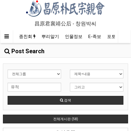
昌原君襄靖公后 - 창원박씨
종친회
뿌리알기
인물정보
E-족보
포토/영상
Post Search
검색
전체게시판 (58)