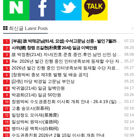
+
최신글 Latest Posts
[부음] 故 박채균님(91세, 요셉) 수석고문님 선종 - 발인 7월25일 (토) 05시
07.23
1
사위(婿) 창령 조길현(朴美雪 20세) 일금 이백만원
06.20
2
故 박정환(21세) 자녀(진효.준효.중언.후언.남언.신언.상희) 일금 일백만원
06.08
3
Re: 2026년 발간 진행 중인 인터넷족보에 등재할 수단 자료는 무엇인가요?
05.27
4
2026년 발간 진행 중인 인터넷족보에 등재할 수단 자료는 무엇인가요?
05.27
5
[창원박씨 종보 제3호 발행 및 배송 공지]
05.25
6
[訃告] 마당 박경일 고문님 부인상
05.25
7
박귀열(21세) 일금 일백만원
04.17
8
박광희(21세) 일금 50만원
03.26
9
창원박씨 수도권종친회 이사회 개최 안내 - 26.4.19 (일) 10시
03.17
10
고흥 숭모사(崇慕祠)
02.16
11
밀양청도 모아재(慕雅齋)
02.14
12
밀성박씨 원덕사(遠德祠)
02.14
13
병마사공 백학사(白鶴祠)
02.14
14
수도권종친회 2026년 2월 15일 이사회 개최 안내
02.09
15