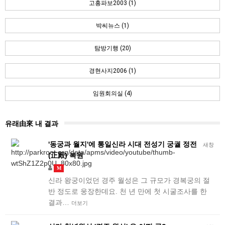
고흥파보2003 (1)
박씨뉴스 (1)
탐방기행 (20)
경현사지2006 (1)
임원회의실 (4)
유래由來 내 결과
'동궁과 월지'에 통일신라 시대 전성기 궁궐 정전
새창
(正殿) 복원
M
신라 왕궁이었던 경주 월성은 그 규모가 경복궁의 절
반 정도로 웅장한데요. 천 년 만에 첫 시굴조사를 한
결과…
더보기