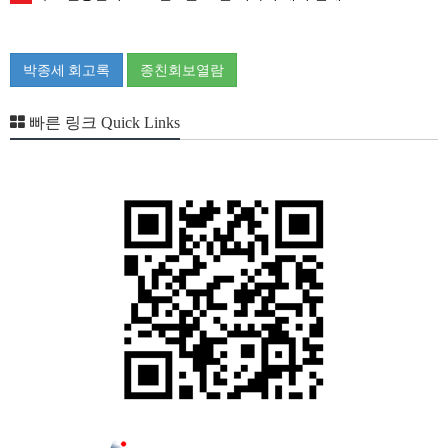
박종세 회고록
종친회보열람
빠른 링크 Quick Links