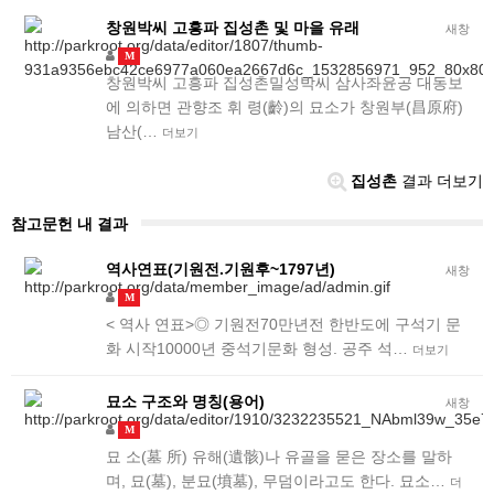
창원박씨 고흥파 집성촌 및 마을 유래
새창
M
창원박씨 고흥파 집성촌밀성박씨 삼사좌윤공 대동보
에 의하면 관향조 휘 령(齡)의 묘소가 창원부(昌原府)
남산(…
더보기
집성촌
결과 더보기
참고문헌 내 결과
역사연표(기원전.기원후~1797년)
새창
M
< 역사 연표>◎ 기원전70만년전 한반도에 구석기 문
화 시작10000년 중석기문화 형성. 공주 석…
더보기
묘소 구조와 명칭(용어)
새창
M
묘 소(墓 所) 유해(遺骸)나 유골을 묻은 장소를 말하
며, 묘(墓), 분묘(墳墓), 무덤이라고도 한다. 묘소…
더