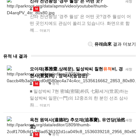
신라 천년왕성 '경주 월성' 은 어떤 곳?
새창
M
신라 천년왕성 '경주 월성' 은 어떤 곳?경주 월성이 어
떤 곳인지에도 관심이 쏠리고 있습니다. 화면으로 함
께…
더보기
유래由來
결과 더보기
유적 내 결과
모아재(慕雅齋,상례문), 밀성박씨 칠현
유적
비, 경
새창
현사(景賢祠) , 정덕사(숭앙문)
유적
M
■ 밀성박씨 7현 密城(密陽)朴氏 七顯세거(世居)하는
밀성박씨 일문(一門)의 12중조의 한 분인 선조 삼사
좌…
더보기
옥천 원덕사(遠德祀) 추모재(追慕齎), 유연당(油然
새창
堂)
유적
M