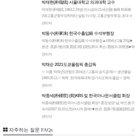
박재현(朴哉炫) 서울대학교 의과대학 교수
박재현 (朴哉炫, 1963.2.19생) 진사공파 21세손)故 春崗 朴采南
(재)고흥군향우장학재단 설립 이사장, 고흥군향우회장, 초대 수
도권종친회장 역임)의 次男[학 력]1995 ~ 1997 서울대학교 대학
관리자
원(마취과학…
박동수(朴東洙) 한국수출입銀 수석부행장
박동수(朴東洙) 한국수출입銀 수석부행장▲1954년 1월 25일■
본관 : 昌原 / 抱川派 貫祖 3世 (諱)弘幹의 후손 / 貫祖의 20世孫■ 학
력 ▲ 1973년 보성고교 졸업▲ 1980년 고려대 경영학과 학사▲
관리자
198…
박채순 2021도쿄올림픽 총감독
ㅇ 이름 :박채순(관향조 20세손 / 고흥파 승지공계)ㅇ 생년월일 :
1965.05.11ㅇ 학력 : 한국체육대학 경기지도학과 졸업ㅇ 경력 :
광주체육중학교 감독 2012년 런던올림픽 여자코치 2016년 리우
관리자
올림픽 남…
박종세(朴鍾世) (前)KBS 및 한국아나운서클럽 회장
박종세(朴鍾世)한국아나운서클럽 회장< 훈장 받은 날, 부인 故구
숙자(2007.10.10소천)여사와 함께>■ 본관 : 昌原 / 長湍派(諱)弘信
의 후손 (貫祖의 19世孫)■원적 : 경기도 장단군 도라산리 11…
관리자
+
자주하는 질문 FAQs