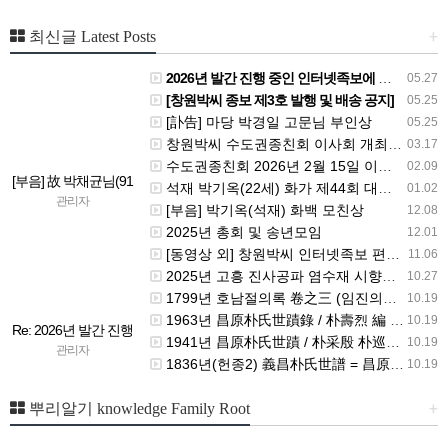
+
최신글 Latest Posts
2026년 발간 진행 중인 인터넷족보에 등재할 수단 자료는 무엇인가요?
05.27
[창원박씨 종보 제3호 발행 및 배송 공지]
05.25
[訃告] 마당 박경일 고문님 부인상
05.25
창원박씨 수도권종친회 이사회 개최 안내 - 26.4.19 (일) 10시
03.17
수도권종친회 2026년 2월 15일 이사회 개최 안내
02.09
[부음] 故 박채균님(91
석재 박기옥(22세) 화가 제44회 대한민국미술대전 비구상부문 우수상
01.02
세, 요셉) 수석고문님
관리자
[부음] 박기옥(석재) 화백 모친상
12.08
선종 - 발인 7월25일
2025년 총회 및 송년모임
12.01
(토) 05시
[동영상 외] 창원박씨 인터넷족보 편찬 안내
11.06
2025년 고흥 진사공파 염수재 시향제 참석 안내
10.27
1799년 호남절의록 卷之三 (임진의적 壬辰義蹟)
10.19
1963년 昌原朴氏世蹟錄 / 朴壽烈 編 박수열
10.19
Re: 2026년 발간 진행
1941년 昌原朴氏世蹟 / 朴采殷 朴巡源 編 박채은 박순원
10.19
중인 인터넷족보에 등
관리자
1836년(헌종2) 義昌朴氏世譜 = 昌原朴氏世譜.卷1-4, 朴尙翊 박상익 等編
10.19
재할 수단 자료는 무
엇인가요?
+
뿌리알기 knowledge Family Root