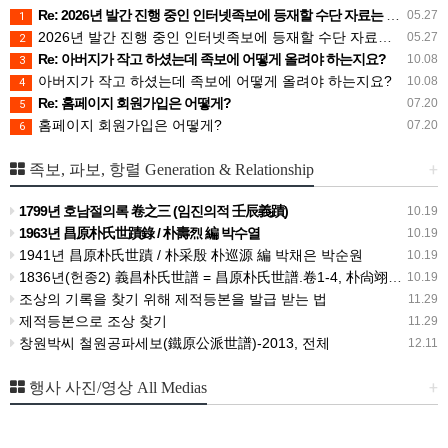
Re: 2026년 발간 진행 중인 인터넷족보에 등재할 수단 자료는 무엇인가요?
05.27
1
2026년 발간 진행 중인 인터넷족보에 등재할 수단 자료는 무엇인가요?
05.27
2
Re: 아버지가 작고 하셨는데 족보에 어떻게 올려야 하는지요?
10.08
3
아버지가 작고 하셨는데 족보에 어떻게 올려야 하는지요?
10.08
4
Re: 홈페이지 회원가입은 어떻게?
07.20
5
홈페이지 회원가입은 어떻게?
07.20
6
+
족보, 파보, 항렬 Generation & Relationship
1799년 호남절의록 卷之三 (임진의적 壬辰義蹟)
10.19
1963년 昌原朴氏世蹟錄 / 朴壽烈 編 박수열
10.19
1941년 昌原朴氏世蹟 / 朴采殷 朴巡源 編 박채은 박순원
10.19
1836년(헌종2) 義昌朴氏世譜 = 昌原朴氏世譜.卷1-4, 朴尙翊 박상익 等編
10.19
조상의 기록을 찾기 위해 제적등본을 발급 받는 법
11.29
제적등본으로 조상 찾기
11.29
창원박씨 철원공파세보(鐵原公派世譜)-2013, 전체
12.11
+
행사 사진/영상 All Medias