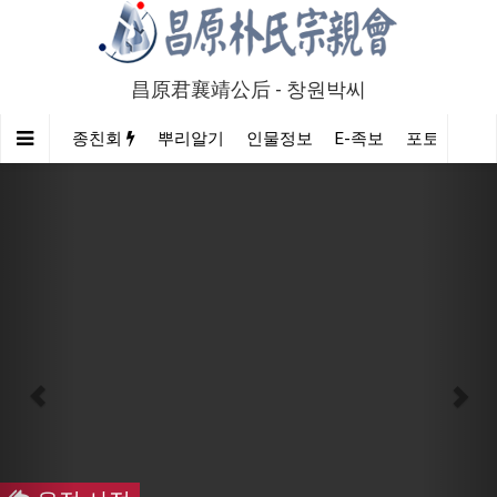
昌原君襄靖公后 - 창원박씨
종친회
뿌리알기
인물정보
E-족보
포토/영상
Previous
Nex