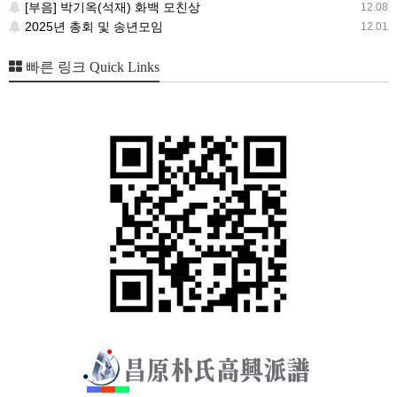
[부음] 박기옥(석재) 화백 모친상
12.08
2025년 총회 및 송년모임
12.01
빠른 링크 Quick Links