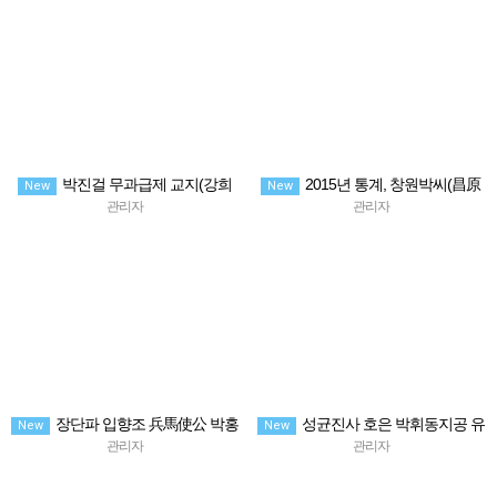
박진걸 무과급제 교지(강희
2015년 통계, 창원박씨(昌原
New
New
15년, 1676년 3월3일, 숙종2년
朴氏) 8,382명 vs 박씨 총인구
관리자
관리자
4,192,074명
장단파 입향조 兵馬使公 박홍
성균진사 호은 박휘동지공 유
New
New
신(弘信) 묘소
허비 成均進士 湖隱 朴諱東智公遺墟
관리자
관리자
碑