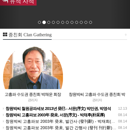
유적 사적
+
종친회 Clan Gathering
고흥파 수도권 종친회 박채운 회장
창원박씨 고흥파 수도권 종친회 박
인사말
효수 회장 인사 말씀
관리자
관리자
창원박씨 철원공파세보 2013년 癸巳 - 서문(序文)​ 박만권, 박영석
12.13
창원박씨 고흥파보 2003年 癸未, 서문(序文) - 박채후(朴采厚)
08.14
창원박씨 고흥파보 2003年 癸未, 발간사 (發刊辭) - 박재희(朴載熙)
08.14
창원박씨 고흥파보 2003年 癸未, 발간 간행사 (發刊 刊行辭) - 박성희(朴成熙)
08.14