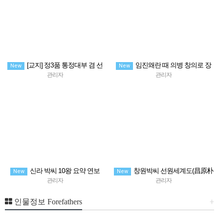
[교지] 정3품 통정대부 겸 선
임진왜란 때 의병 창의로 장
New
New
공감역 박찬중 및 숙부인 김씨
성(오산)남문창의 비문에 오른 文正
관리자
관리자
言 副提學 박경(朴璟)
신라 박씨 10왕 요약 연보
창원박씨 선원세계도(昌原朴
New
New
氏 世系圖) 관향조 1世 ~10世
관리자
관리자
+
인물정보 Forefathers