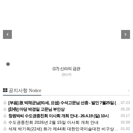
(17) 신라의 금관
관리자
+
공지사항 Notice
[부음] 故 박채균님(91세, 요셉) 수석고문님 선종 - 발인 7월25일 (토) 05시
07.23
[訃告] 마당 박경일 고문님 부인상
05.25
창원박씨 수도권종친회 이사회 개최 안내 - 26.4.19 (일) 10시
03.17
수도권종친회 2026년 2월 15일 이사회 개최 안내
02.09
석재 박기옥(22세) 화가 제44회 대한민국미술대전 비구상부문 우수상
01.02