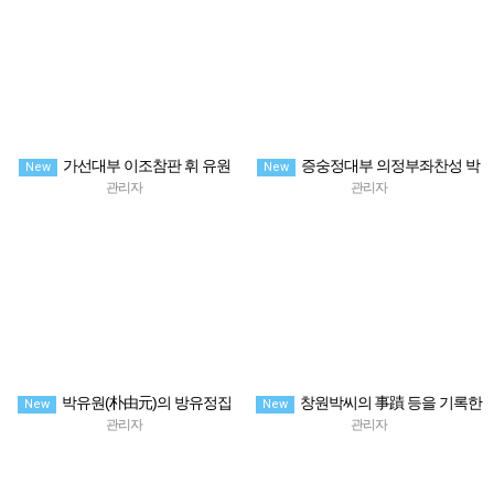
가선대부 이조참판 휘 유원
증숭정대부 의정부좌찬성 박
New
New
신도비명병서 嘉善大夫吏曹參判朴
휘홍세공 신도비명병서 贈崇政大夫
관리자
관리자
諱由元先生神道碑銘並序
議政府左贊成朴公神道碑銘並序
박유원(朴由元)의 방유정집
창원박씨의 事蹟 등을 기록한
New
New
『 放遊亭集 』한글 번역본
박유원의 방유정집『 放遊亭集 』1
관리자
관리자
冊 單