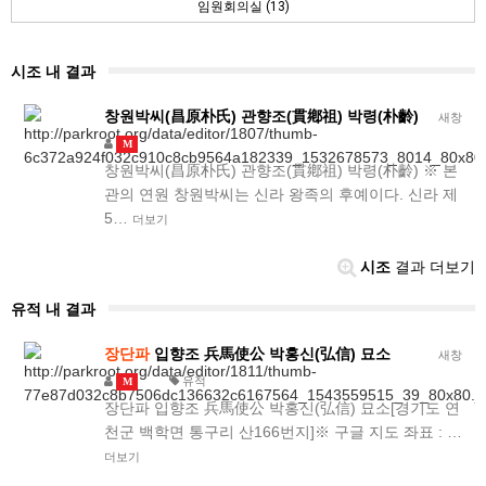
임원회의실 (13)
시조 내 결과
창원박씨(昌原朴氏) 관향조(貫鄕祖) 박령(朴齡)
새창
M
창원박씨(昌原朴氏) 관향조(貫鄕祖) 박령(朴齡) ※ 본
관의 연원 창원박씨는 신라 왕족의 후예이다. 신라 제
5…
더보기
시조
결과 더보기
유적 내 결과
장단파
입향조 兵馬使公 박홍신(弘信) 묘소
새창
유적
M
장단파 입향조 兵馬使公 박홍신(弘信) 묘소[경기도 연
천군 백학면 통구리 산166번지]※ 구글 지도 좌표 : …
더보기