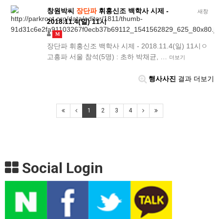
창원박씨
장단파
휘홍신조 백학사 시제 -
새창
2018.11.4(일) 11시
M
장단파 휘홍신조 백학사 시제 - 2018.11.4(일) 11시ㅇ
고흥파 서울 참석(5명) : 초하 박채균, …
더보기
행사사진
결과 더보기
1
2
3
4
Social Login