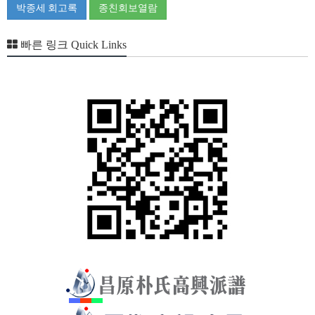
박종세 회고록
종친회보열람
빠른 링크 Quick Links