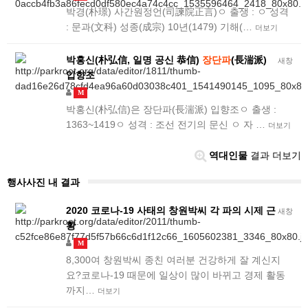
박경(朴璟) 사간원정언(司諫院正言)ㅇ 출생 : ㅇ 성격
: 문과(文科) 성종(成宗) 10년(1479) 기해(…
더보기
박홍신(朴弘信, 일명 공신 恭信)
장단파
(長湍派)
새창
입향조
M
박홍신(朴弘信)은 장단파(長湍派) 입향조ㅇ 출생 :
1363~1419​ㅇ 성격 : 조선 전기의 문신 ㅇ 자 …
더보기
역대인물
결과 더보기
행사사진 내 결과
2020 코로나-19 사태의 창원박씨 각 파의 시제 근
새창
황
M
8,300여 창원박씨 종친 여러분 건강하게 잘 계신지
요?코로나-19 때문에 일상이 많이 바뀌고 경제 활동
까지…
더보기