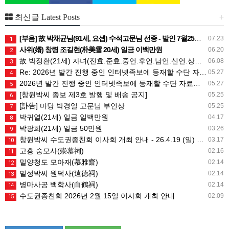
+
최신글 Latest Posts
[부음] 故 박채균님(91세, 요셉) 수석고문님 선종 - 발인 7월25일 (토) 05시
07.23
1
사위(婿) 창령 조길현(朴美雪 20세) 일금 이백만원
06.20
2
故 박정환(21세) 자녀(진효.준효.중언.후언.남언.신언.상희) 일금 일백만원
06.08
3
Re: 2026년 발간 진행 중인 인터넷족보에 등재할 수단 자료는 무엇인가요?
05.27
4
2026년 발간 진행 중인 인터넷족보에 등재할 수단 자료는 무엇인가요?
05.27
5
[창원박씨 종보 제3호 발행 및 배송 공지]
05.25
6
[訃告] 마당 박경일 고문님 부인상
05.25
7
박귀열(21세) 일금 일백만원
04.17
8
박광희(21세) 일금 50만원
03.26
9
창원박씨 수도권종친회 이사회 개최 안내 - 26.4.19 (일) 10시
03.17
10
고흥 숭모사(崇慕祠)
02.16
11
밀양청도 모아재(慕雅齋)
02.14
12
밀성박씨 원덕사(遠德祠)
02.14
13
병마사공 백학사(白鶴祠)
02.14
14
수도권종친회 2026년 2월 15일 이사회 개최 안내
02.09
15