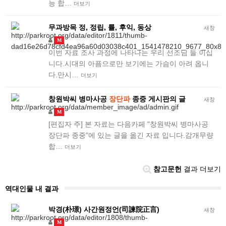
능 합…
더보기
무과방목 정, 정립, 률, 후익, 동상
새창
M
이번 자료 조사 과정에 나타나는 우리 선조님 들 이십
니다.시대의 아픔으로만 보기에는 가슴이 아려 옵니
다.만시…
더보기
창원박씨 병마사공
장단파
종중 게시판의 글
새창
M
[편집자 주] 본 자료는 다음카페 "창원박씨 병마사공
장단파 종중"에 있는 글을 옮긴 자료 입니다.감개무량
합…
더보기
참고문헌
결과 더보기
역대인물 내 결과
박경(朴璟) 사간원정언(司諫院正言)
새창
M