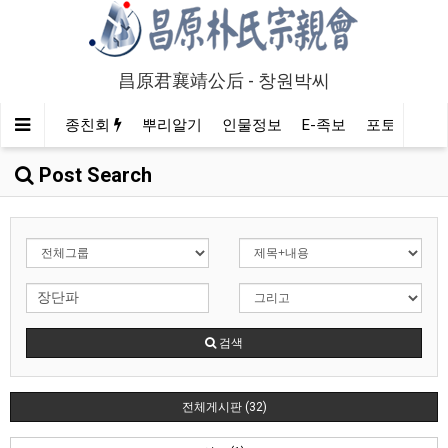
昌原君襄靖公后 - 창원박씨
종친회
뿌리알기
인물정보
E-족보
포토/영상
Post Search
검색
전체게시판 (32)