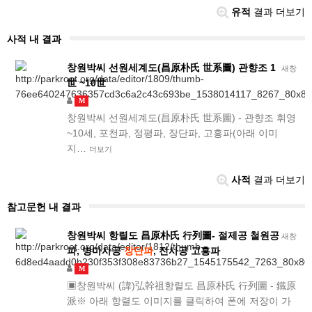
유적
결과 더보기
사적 내 결과
창원박씨 선원세계도(昌原朴氏 世系圖) 관향조 1
새창
世 ~10世
M
창원박씨 선원세계도(昌原朴氏 世系圖) - 관향조 휘영
~10세, 포천파, 정평파, 장단파, 고흥파(아래 이미
지…
더보기
사적
결과 더보기
참고문헌 내 결과
창원박씨 항렬도 昌原朴氏 行列圖- 절제공 철원공
새창
파, 병마사공
장단파
, 진사공 고흥파
M
▣창원박씨 (諱)弘幹祖항렬도 昌原朴氏 行列圖 - 鐵原
派※ 아래 항렬도 이미지를 클릭하여 폰에 저장이 가